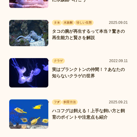
2025.09.01
タコ
水族館
珍しい生態
タコの腕が再生するって本当？驚きの
再生能力と賢さを解説
2022.09.11
クラゲ
実はプランクトンの仲間！？あなたの
知らないクラゲの世界
2025.09.21
フグ
飼育方法
ハコフグは飼える！上手な飼い方と飼
育のポイントや注意点も紹介