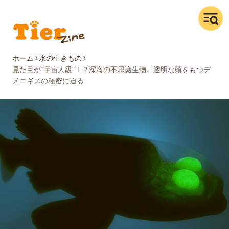
ホーム
水の生きもの
見た目が“宇宙人級”！？深海の不思議生物。透明な頭をもつデ
メニギスの秘密に迫る