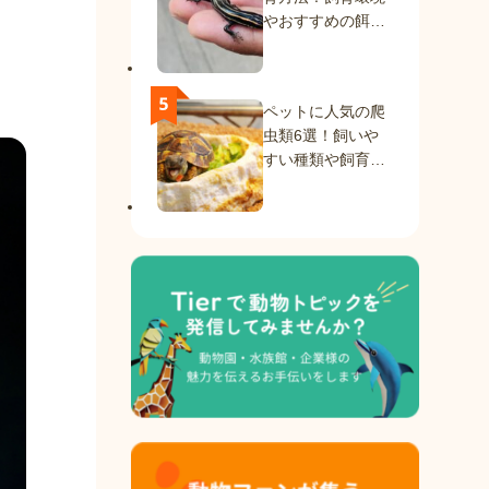
やおすすめの餌を
紹介
ペットに人気の爬
虫類6選！飼いや
すい種類や飼育方
法を解説