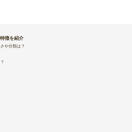
特徴を紹介
きさや分類は？
る？
方
い