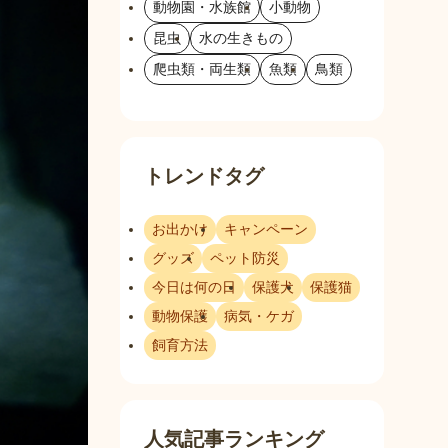
動物園・水族館
小動物
昆虫
水の生きもの
爬虫類・両生類
魚類
鳥類
トレンドタグ
お出かけ
キャンペーン
グッズ
ペット防災
今日は何の日
保護犬
保護猫
動物保護
病気・ケガ
飼育方法
人気記事ランキング