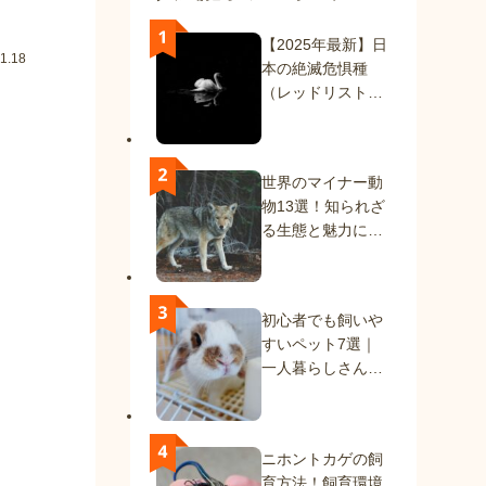
【2025年最新】日
1.18
本の絶滅危惧種
（レッドリスト）
一覧｜絶滅種と絶
滅危惧種を解説
世界のマイナー動
物13選！知られざ
る生態と魅力に迫
る
初心者でも飼いや
すいペット7選｜
一人暮らしさんに
もおすすめの動物
たち
ニホントカゲの飼
育方法！飼育環境