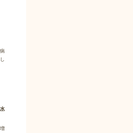
病
し
水
増