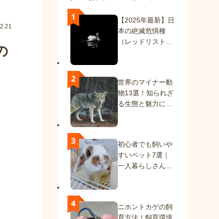
【2025年最新】日
2.21
本の絶滅危惧種
（レッドリスト）
の
一覧｜絶滅種と絶
滅危惧種を解説
世界のマイナー動
物13選！知られざ
る生態と魅力に迫
る
初心者でも飼いや
すいペット7選｜
一人暮らしさんに
もおすすめの動物
たち
ニホントカゲの飼
育方法！飼育環境