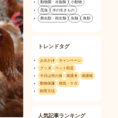
動物園・水族館
小動物
昆虫
水の生きもの
爬虫類・両生類
魚類
鳥類
トレンドタグ
お出かけ
キャンペーン
グッズ
ペット防災
今日は何の日
保護犬
保護猫
動物保護
病気・ケガ
飼育方法
人気記事ランキング