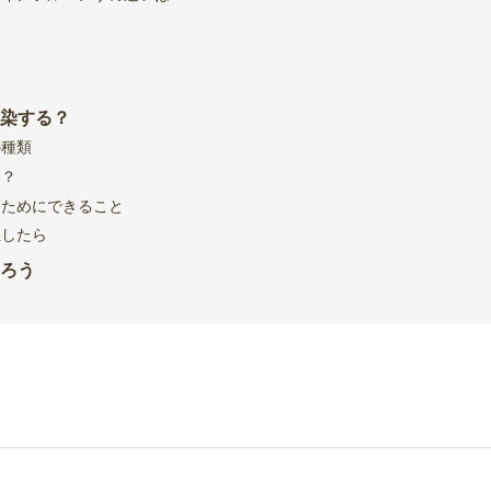
染する？
の種類
は？
るためにできること
生したら
ろう