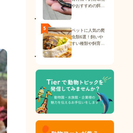
やおすすめの餌を
紹介
ペットに人気の爬
虫類6選！飼いや
すい種類や飼育方
法を解説