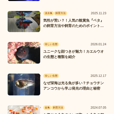
2025.11.23
淡水魚
飼育方法
気性が荒い？！人気の観賞魚『ベタ』
の飼育方法や飼育のためのポイントを
紹介
2026.01.24
珍しい生態
ユニークな顔つきが魅力！カエルウオ
の生態と種類を紹介
2025.12.17
珍しい生態
なぜ深海は光る魚が多い？チョウチン
アンコウから学ぶ発光の理由と秘密
2024.07.05
金魚
飼育方法