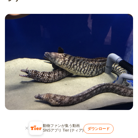
ウツボは鋭い歯と独特の顔つきから怖いイメージを
動物ファンが集う動画
ダウンロード
SNSアプリ Tier (ティア)
持たれがちですが、実際には進化の過程で独自の狩