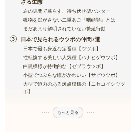
ざる生態
岩の隙間で暮らす、待ち伏せ型ハンター
獲物を逃がさない二重あご『咽頭顎』とは
まだあまり解明されていない繁殖行動
日本で見られるウツボの仲間7選
日本で最も身近な定番種【ウツボ】
性転換する美しい人気種【ハナヒゲウツボ】
白黒模様が特徴的な【ゼブラウツボ】
小型でつぶらな瞳がかわいい【サビウツボ】
大型で迫力のある斑点模様の【ニセゴイシウツ
ボ】
もっと見る