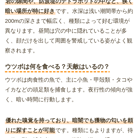
岩の隙間や、防波堤のテトラポッドの中など、狭く
暗い場所が特に好き
です。水深は浅い潮間帯から約
200mの深さまで幅広く、種類によって好む環境が
異なります。昼間は穴の中に隠れていることが多
く、顔だけを出して周囲を警戒している姿がよく観
察されます。
ウツボは何を食べる？天敵はいるの？
ウツボは肉食性の魚で、主に小魚・甲殻類・タコや
イカなどの頭足類を捕食します。夜行性の傾向が強
く、暗い時間に行動します。
優れた嗅覚を持っており、暗闇でも獲物の匂いを頼
りに探すことが可能
です。種類にもよりますが、待