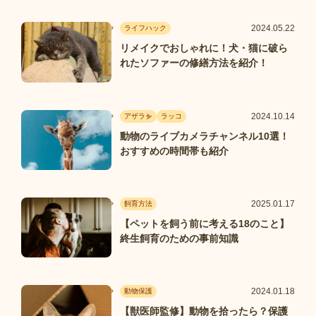
2024.05.22
ライフハック
リメイクでおしゃれに！犬・猫に破ら
れたソファーの修繕方法を紹介！
2024.10.14
アザラシ
ラッコ
動物のライブカメラチャンネル10選！
おすすめの時間帯も紹介
2025.01.17
飼育方法
【ペットを飼う前に考える18のこと】
終生飼育のための事前知識
2024.01.18
動物保護
【獣医師監修】動物を拾ったら？保護