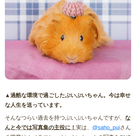
▲過酷な環境で過ごしたぷいぷいちゃん。今は幸せ
な人生を送っています。
そんなつらい過去を持つぷいぷいちゃんですが、
な
んと今では写真集の主役に！
実は、
@saho_pui
さん