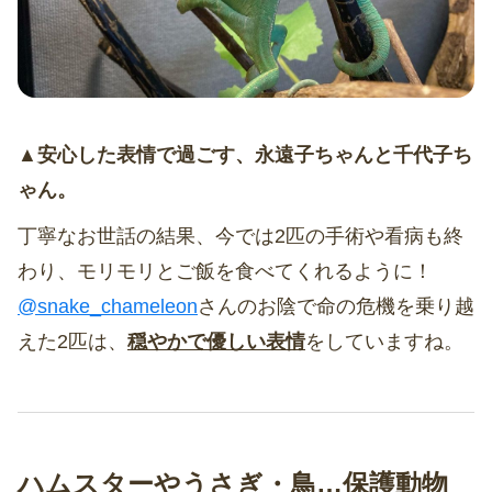
▲安心した表情で過ごす、永遠子ちゃんと千代子ち
ゃん。
丁寧なお世話の結果、今では2匹の手術や看病も終
わり、モリモリとご飯を食べてくれるように！
@snake_chameleon
さんのお陰で命の危機を乗り越
えた2匹は、
穏やかで優しい表情
をしていますね。
ハムスターやうさぎ・鳥…保護動物