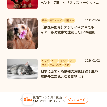
ベント」7選｜クリスマスマーケットや
イルミネーションも
2023.03.06
散歩
病気・ケガ
飼育方法
【獣医師監修】アジサイやアネモネ
も？！春の散歩で注意したい10種類の
花・植物
2026.01.02
ウサギ
ウマ
カエル
クマ
サル
ハムスター
ヘビ
初夢に出てくる動物の意味17選！鷹や
蛇以外に吉兆となる動物は？
動物ファンが集う動画
ダウンロード
SNSアプリ Tier (ティア)