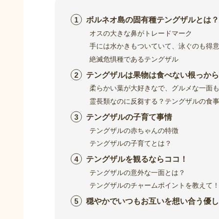
ボルネオ島の固有種テングザルとは？
オスの大きな鼻がトレードマーク
手には水かきもついていて、泳ぐのも得
絶滅危惧種であるテングザル
テングザルは果物は食べない根っから
柔らかい葉が大好きなで、グルメな一面
霊長類なのに反芻する？テングザルの食
テングザルの子育て事情
テングザルの赤ちゃんの特徴
テングザルの子育てとは？
テングザルを観るならココ！
テングザルの意外な一面とは？
テングザルのチャームポイントを教えて
穏やかでいつもお互いを想い合う優し