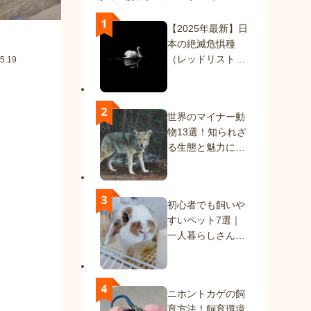
【2025年最新】日
本の絶滅危惧種
（レッドリスト）
5.19
一覧｜絶滅種と絶
滅危惧種を解説
世界のマイナー動
物13選！知られざ
る生態と魅力に迫
る
初心者でも飼いや
すいペット7選｜
一人暮らしさんに
もおすすめの動物
たち
ニホントカゲの飼
育方法！飼育環境