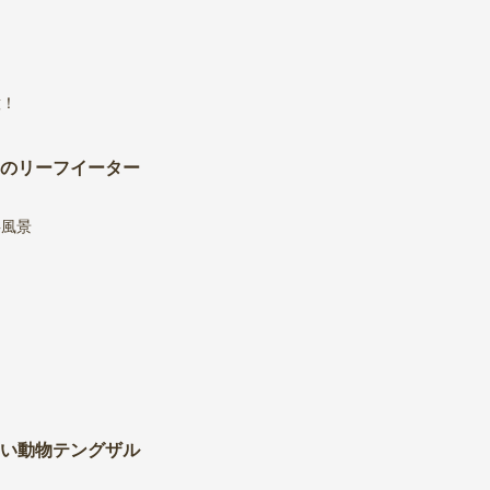
意！
のリーフイーター
も
事風景
！
い動物テングザル