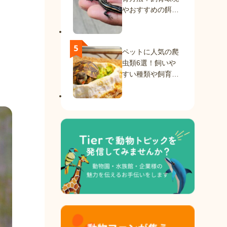
やおすすめの餌を
紹介
ペットに人気の爬
虫類6選！飼いや
すい種類や飼育方
法を解説