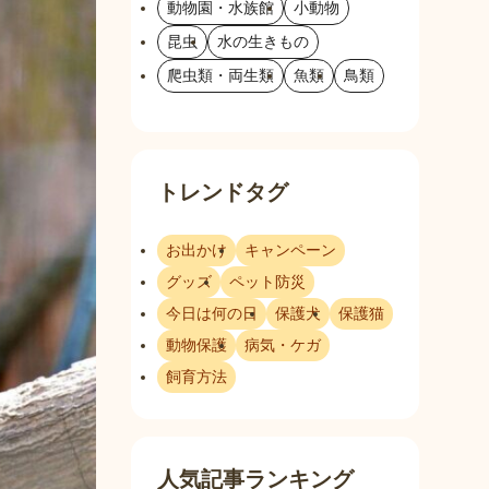
動物園・水族館
小動物
昆虫
水の生きもの
爬虫類・両生類
魚類
鳥類
トレンドタグ
お出かけ
キャンペーン
グッズ
ペット防災
今日は何の日
保護犬
保護猫
動物保護
病気・ケガ
飼育方法
人気記事ランキング