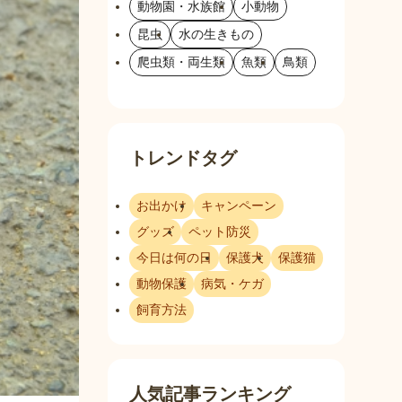
動物園・水族館
小動物
昆虫
水の生きもの
爬虫類・両生類
魚類
鳥類
トレンドタグ
お出かけ
キャンペーン
グッズ
ペット防災
今日は何の日
保護犬
保護猫
動物保護
病気・ケガ
飼育方法
人気記事ランキング