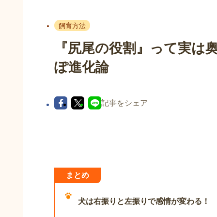
飼育方法
『尻尾の役割』って実は
ぽ進化論
記事をシェア
まとめ
犬は右振りと左振りで感情が変わる！