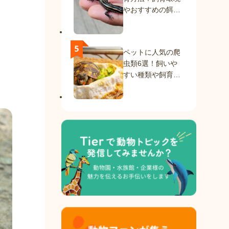
やおすすめの餌を
紹介
ペットに人気の爬
虫類6選！飼いや
すい種類や飼育方
法を解説