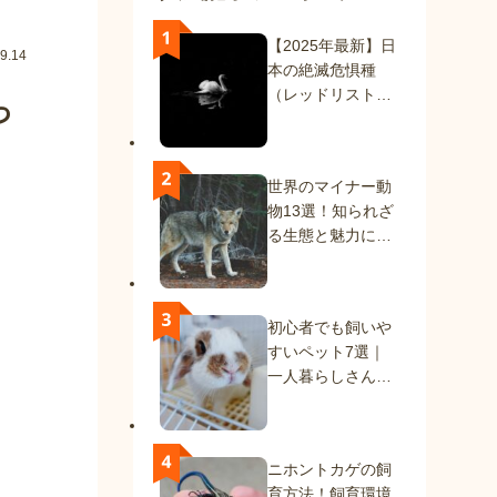
【2025年最新】日
9.14
本の絶滅危惧種
（レッドリスト）
っ
一覧｜絶滅種と絶
滅危惧種を解説
世界のマイナー動
物13選！知られざ
る生態と魅力に迫
る
初心者でも飼いや
すいペット7選｜
一人暮らしさんに
もおすすめの動物
たち
ニホントカゲの飼
育方法！飼育環境