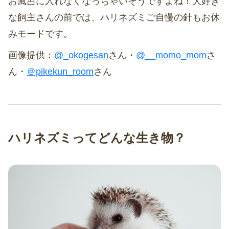
お風呂に入れなくなっちゃいそうですよね！大好き
な飼主さんの前では、ハリネズミご自慢の針もお休
みモードです。
画像提供：
@_okogesan
さん・
@__momo_mom
さ
ん・
＠pikekun_room
さん
ハリネズミってどんな生き物？