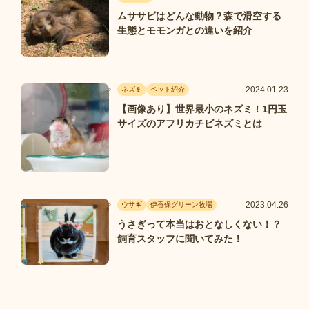
ムササビはどんな動物？森で滑空する
生態とモモンガとの違いを紹介
2024.01.23
ネズミ
ペット紹介
【画像あり】世界最小のネズミ！1円玉
サイズのアフリカチビネズミとは
2023.04.26
ウサギ
伊香保グリーン牧場
うさぎって本当はおとなしくない！？
飼育スタッフに聞いてみた！