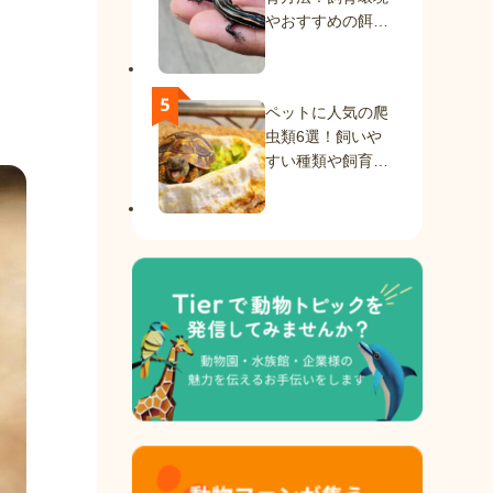
やおすすめの餌を
紹介
ペットに人気の爬
虫類6選！飼いや
すい種類や飼育方
法を解説