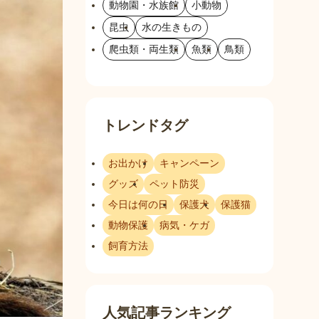
動物園・水族館
小動物
昆虫
水の生きもの
爬虫類・両生類
魚類
鳥類
トレンドタグ
お出かけ
キャンペーン
グッズ
ペット防災
今日は何の日
保護犬
保護猫
動物保護
病気・ケガ
飼育方法
人気記事ランキング