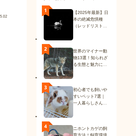
【2025年最新】日
5.02
本の絶滅危惧種
（レッドリスト）
一覧｜絶滅種と絶
滅危惧種を解説
世界のマイナー動
物13選！知られざ
る生態と魅力に迫
る
初心者でも飼いや
すいペット7選｜
一人暮らしさんに
もおすすめの動物
たち
ニホントカゲの飼
育方法！飼育環境