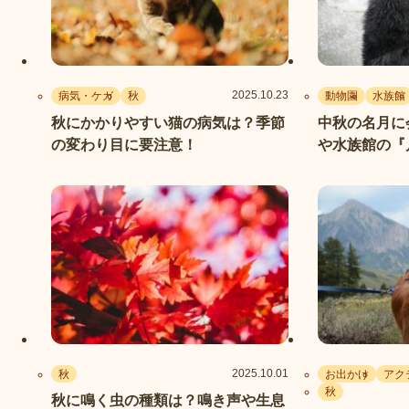
2025.10.23
病気・ケガ
秋
動物園
水族館
秋にかかりやすい猫の病気は？季節
中秋の名月に
の変わり目に要注意！
や水族館の『
ち
2025.10.01
秋
お出かけ
アク
秋
秋に鳴く虫の種類は？鳴き声や生息