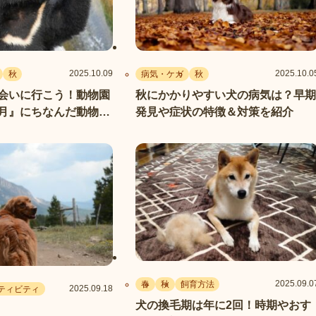
2025.10.09
2025.10.0
秋
病気・ケガ
秋
会いに行こう！動物園
秋にかかりやすい犬の病気は？早期
月』にちなんだ動物た
発見や症状の特徴＆対策を紹介
2025.09.0
春
秋
飼育方法
2025.09.18
ティビティ
犬の換毛期は年に2回！時期やおす