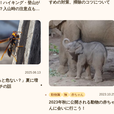
すめの対策、掃除のコツについて
！ハイキング・登山が
？入山時の注意点も紹
2025.06.13
ると危ない？」夏に増
チの話
2023.10.2
動物園
秋
赤ちゃん
2023年秋に公開される動物の赤ち
んに会いに行こう！