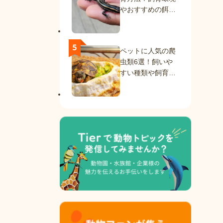
やおすすめの餌を
紹介
ペットに人気の爬
虫類6選！飼いや
すい種類や飼育方
法を解説