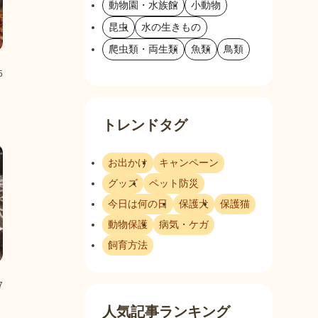
動物園・水族館
小動物
昆虫
水の生きもの
爬虫類・両生類
魚類
鳥類
5
トレンドタグ
お出かけ
キャンペーン
グッズ
ペット防災
今日は何の日
保護犬
保護猫
動物保護
病気・ケガ
飼育方法
7
人気記事ランキング