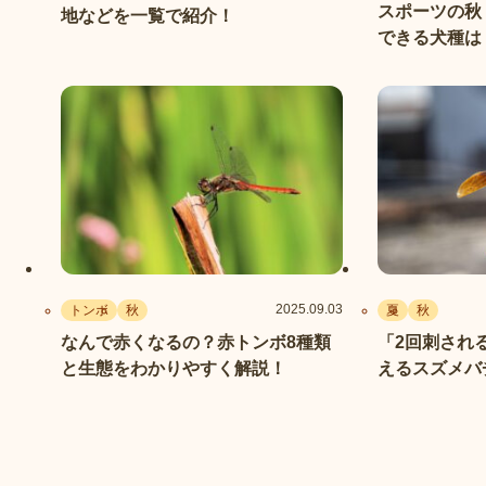
スポーツの秋
地などを一覧で紹介！
できる犬種は
介
2025.09.03
トンボ
秋
夏
秋
なんで赤くなるの？赤トンボ8種類
「2回刺され
と生態をわかりやすく解説！
えるスズメバ