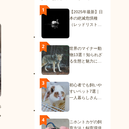
【2025年最新】日
本の絶滅危惧種
（レッドリスト）
一覧｜絶滅種と絶
滅危惧種を解説
世界のマイナー動
物13選！知られざ
る生態と魅力に迫
る
初心者でも飼いや
すいペット7選｜
一人暮らしさんに
もおすすめの動物
5
たち
ゃ
ニホントカゲの飼
育方法！飼育環境