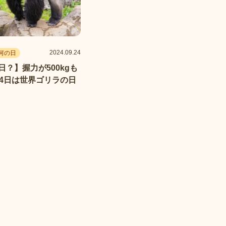
2024.09.24
何の日
？】握力が500kgも
24日は世界ゴリラの日