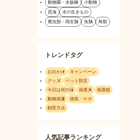
動物園・水族館
小動物
昆虫
水の生きもの
爬虫類・両生類
魚類
鳥類
トレンドタグ
お出かけ
キャンペーン
グッズ
ペット防災
今日は何の日
保護犬
保護猫
動物保護
病気・ケガ
飼育方法
人気記事ランキング