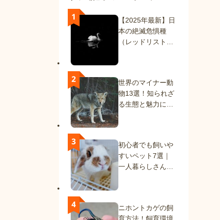
【2025年最新】日
本の絶滅危惧種
（レッドリスト）
一覧｜絶滅種と絶
滅危惧種を解説
世界のマイナー動
物13選！知られざ
る生態と魅力に迫
る
初心者でも飼いや
すいペット7選｜
一人暮らしさんに
もおすすめの動物
たち
ニホントカゲの飼
育方法！飼育環境