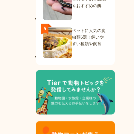
やおすすめの餌を
紹介
ペットに人気の爬
虫類6選！飼いや
すい種類や飼育方
法を解説