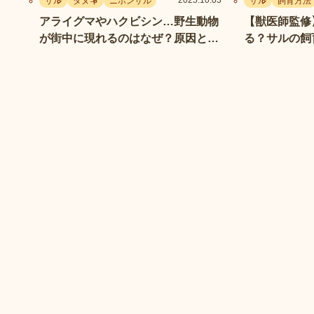
2025.10.03
サル
タヌキ
ニホンザル
サル
飼育方法
アライグマやハクビシン…野生動物
【獣医師監修
が街中に現れるのはなぜ？原因と対
る？サルの飼
策
点