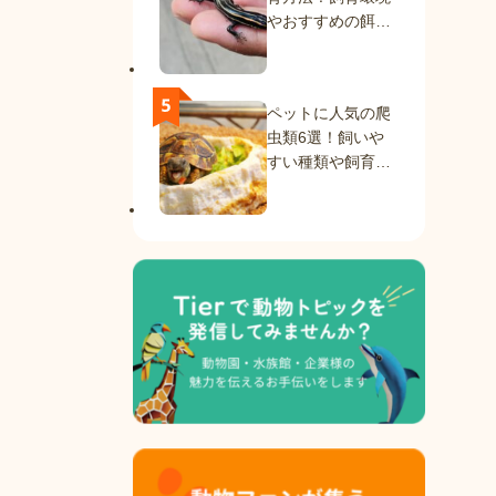
やおすすめの餌を
紹介
ペットに人気の爬
虫類6選！飼いや
すい種類や飼育方
法を解説