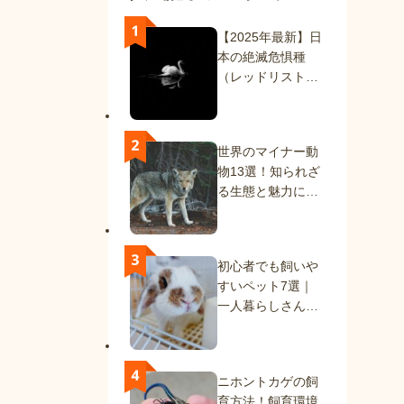
【2025年最新】日
本の絶滅危惧種
（レッドリスト）
一覧｜絶滅種と絶
滅危惧種を解説
世界のマイナー動
物13選！知られざ
る生態と魅力に迫
る
初心者でも飼いや
すいペット7選｜
一人暮らしさんに
もおすすめの動物
たち
ニホントカゲの飼
育方法！飼育環境