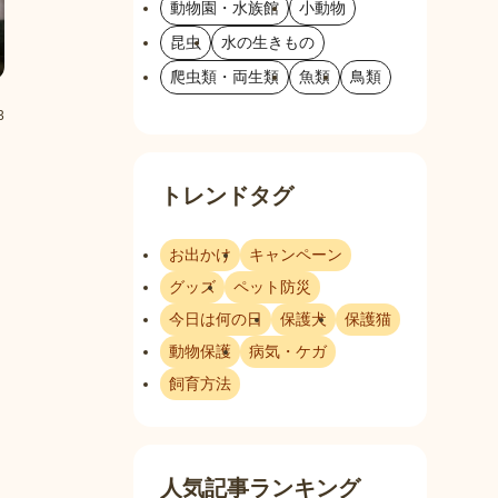
動物園・水族館
小動物
昆虫
水の生きもの
爬虫類・両生類
魚類
鳥類
3
トレンドタグ
お出かけ
キャンペーン
グッズ
ペット防災
今日は何の日
保護犬
保護猫
動物保護
病気・ケガ
飼育方法
人気記事ランキング