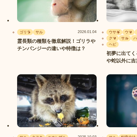
2026.01.04
ゴリラ
サル
ウサギ
ウマ
クマ
サル
ハ
霊長類の種類を徹底解説！ゴリラや
ヘビ
チンパンジーの違いや特徴は？
初夢に出てく
や蛇以外に吉