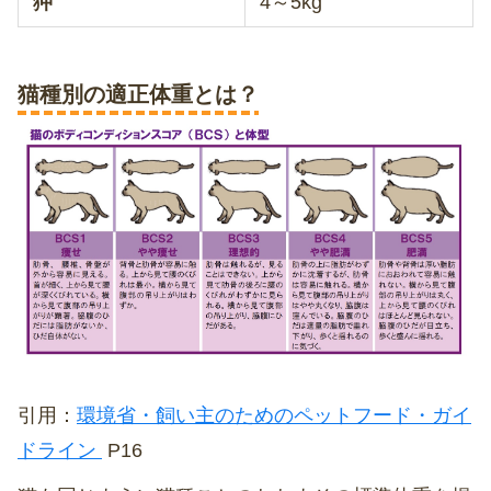
狆
4～5kg
猫種別の適正体重とは？
引用：
環境省・
飼い主のためのペットフード・ガイ
ドライン
P16