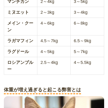
マンチカン
2～4kg
3～5kg
ミヌエット
2～3kg
3～4kg
メイン・クー
4～6kg
6～8kg
ン
ラガマフィン
4.5～7kg
6.5～9kg
ラグドール
4～5kg
5～7kg
ロシアンブル
2.5～4kg
4～5.5kg
ー
体重が増え過ぎると起こる弊害とは