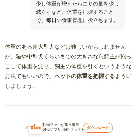
少し体重が増えたらエサの量を少し
減らすなど、体重を把握すること
で、毎日の食事管理に役立ちます。
体重のある超大型犬などは難しいかもしれません
が、猫や中型犬くらいまでの大きさなら飼主が抱っ
こして体重を測り、飼主の体重を引くというような
方法でもいいので、
ペットの体重を把握する
ように
しましょう。
毎日の健康管理が愛犬・愛猫の寿命を
動物ファンが集う動画
ダウンロード
SNSアプリ Tier (ティア)
延ばすカギ