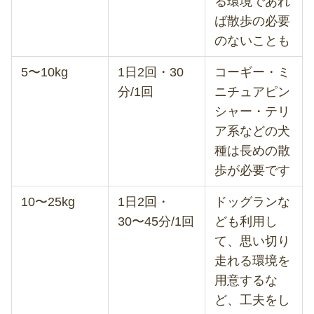
る環境であれ
ば散歩の必要
のないことも
5〜10kg
1日2回・30
コーギー・ミ
分/1回
ニチュアピン
シャー・テリ
ア系などの犬
種は長めの散
歩が必要です
10〜25kg
1日2回・
ドッグランな
30〜45分/1回
ども利用し
て、思い切り
走れる環境を
用意するな
ど、工夫をし