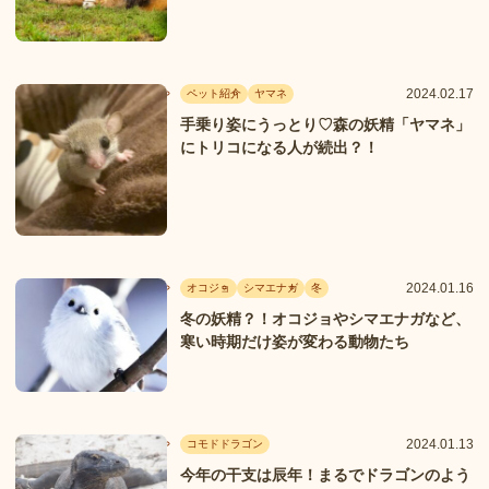
2024.02.17
ペット紹介
ヤマネ
手乗り姿にうっとり♡森の妖精「ヤマネ」
にトリコになる人が続出？！
2024.01.16
オコジョ
シマエナガ
冬
冬の妖精？！オコジョやシマエナガなど、
寒い時期だけ姿が変わる動物たち
2024.01.13
コモドドラゴン
今年の干支は辰年！まるでドラゴンのよう