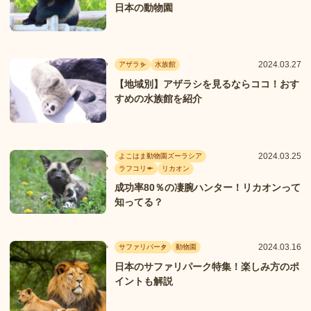
日本の動物園
2024.03.27
アザラシ
水族館
【地域別】アザラシを見るならココ！おす
すめの水族館を紹介
2024.03.25
よこはま動物園ズーラシア
ラフコリー
リカオン
成功率80％の凄腕ハンター！リカオンって
知ってる？
2024.03.16
サファリパーク
動物園
日本のサファリパーク特集！楽しみ方のポ
イントも解説