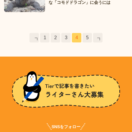
な「コモドドラゴン」に会うには
投
1
2
3
4
5
稿
の
ペ
ー
ジ
送
り
SNSをフォロー