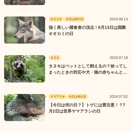
2024.08.13
オオカミ
今日は何の日
強く美しい捕食者の頂点！8月13日は国際
オオカミの日
2024.07.18
タヌキ
タヌキはペットとして飼えるの？拾ってし
まったときの対応や犬・猫の赤ちゃんとの
見分け方を解説
2024.07.02
ヤマアラシ
今日は何の日
【今日は何の日？】トゲには要注意！？7
月2日は世界ヤマアラシの日