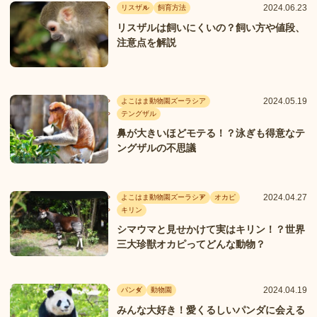
2024.06.23
リスザル
飼育方法
リスザルは飼いにくいの？飼い方や値段、
注意点を解説
2024.05.19
よこはま動物園ズーラシア
テングザル
鼻が大きいほどモテる！？泳ぎも得意なテ
ングザルの不思議
2024.04.27
よこはま動物園ズーラシア
オカピ
キリン
シマウマと見せかけて実はキリン！？世界
三大珍獣オカピってどんな動物？
2024.04.19
パンダ
動物園
みんな大好き！愛くるしいパンダに会える