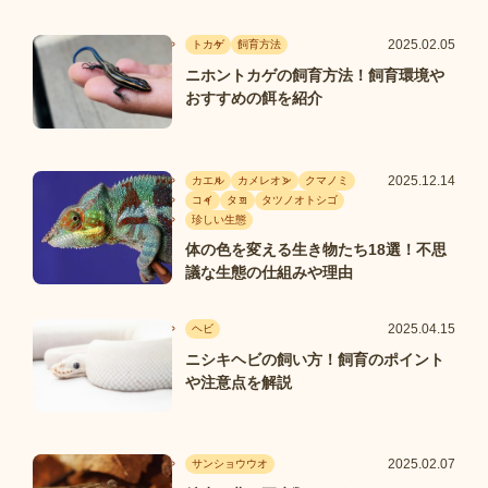
2025.02.05
トカゲ
飼育方法
ニホントカゲの飼育方法！飼育環境や
おすすめの餌を紹介
2025.12.14
カエル
カメレオン
クマノミ
コイ
タコ
タツノオトシゴ
珍しい生態
体の色を変える生き物たち18選！不思
議な生態の仕組みや理由
2025.04.15
ヘビ
ニシキヘビの飼い方！飼育のポイント
や注意点を解説
2025.02.07
サンショウウオ