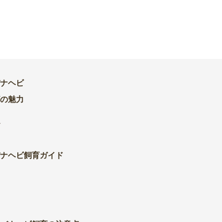
ナヘビ
の魅力
ビ
ナヘビ飼育ガイド