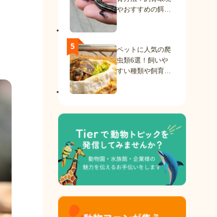
やおすすめの餌を
紹介
ペットに人気の爬
虫類6選！飼いや
すい種類や飼育方
法を解説