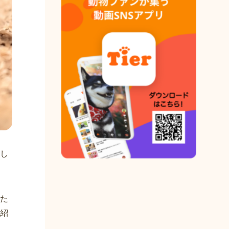
し
た
紹