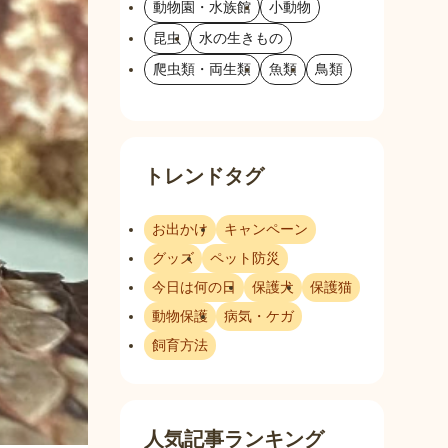
動物園・水族館
小動物
昆虫
水の生きもの
爬虫類・両生類
魚類
鳥類
トレンドタグ
お出かけ
キャンペーン
グッズ
ペット防災
今日は何の日
保護犬
保護猫
動物保護
病気・ケガ
飼育方法
人気記事ランキング