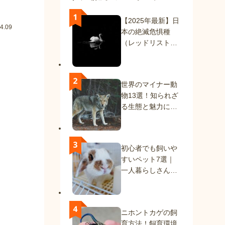
【2025年最新】日
4.09
本の絶滅危惧種
（レッドリスト）
一覧｜絶滅種と絶
滅危惧種を解説
世界のマイナー動
物13選！知られざ
る生態と魅力に迫
る
初心者でも飼いや
すいペット7選｜
一人暮らしさんに
もおすすめの動物
たち
ニホントカゲの飼
育方法！飼育環境