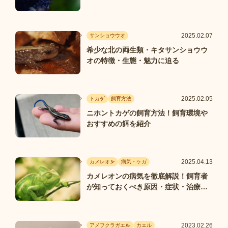
2025.02.07
サンショウウオ
希少な北の両生類・キタサンショウウ
オの特徴・生態・魅力に迫る
2025.02.05
トカゲ
飼育方法
ニホントカゲの飼育方法！飼育環境や
おすすめの餌を紹介
2025.04.13
カメレオン
病気・ケガ
カメレオンの病気を徹底解説！飼育者
が知っておくべき原因・症状・治療・
予防方法
2023.02.26
アメフクラガエル
カエル