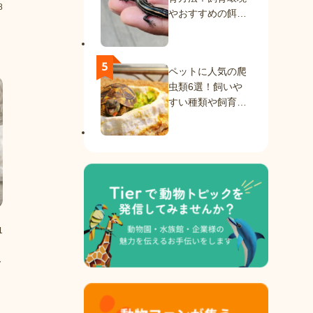
8
やおすすめの餌を
紹介
ペットに人気の爬
虫類6選！飼いや
すい種類や飼育方
法を解説
1