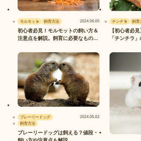
2024.06.05
モルモット
飼育方法
チンチラ
飼育
初心者必見！モルモットの飼い方＆
【初心者必見
注意点を解説。飼育に必要なものは
「チンチラ」
何？
説｜値段や寿
2024.05.02
プレーリードッグ
飼育方法
プレーリードッグは飼える？値段・
飼い方や注意点も解説