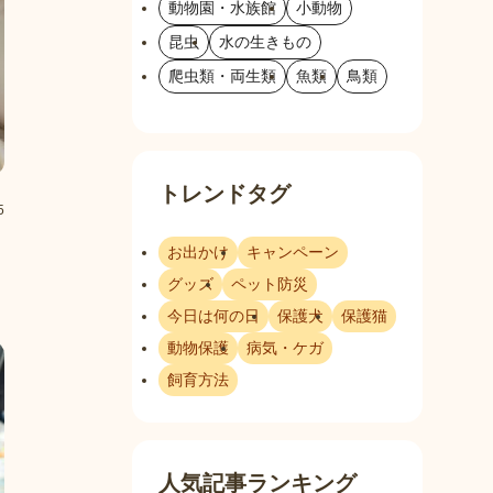
動物園・水族館
小動物
昆虫
水の生きもの
爬虫類・両生類
魚類
鳥類
トレンドタグ
5
お出かけ
キャンペーン
グッズ
ペット防災
今日は何の日
保護犬
保護猫
動物保護
病気・ケガ
飼育方法
人気記事ランキング