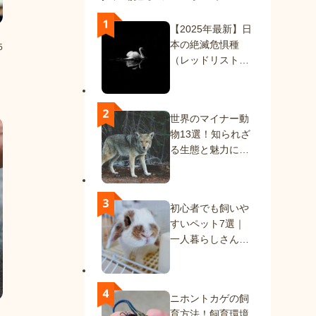
【2025年最新】日
本の絶滅危惧種
5
（レッドリスト）
一覧｜絶滅種と絶
滅危惧種を解説
世界のマイナー動
物13選！知られざ
る生態と魅力に迫
る
初心者でも飼いや
すいペット7選｜
一人暮らしさんに
もおすすめの動物
たち
ニホントカゲの飼
育方法！飼育環境