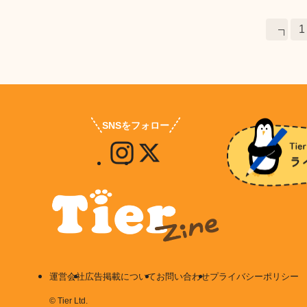
投
1
稿
の
ペ
ー
ジ
SNSをフォロー
送
り
運営会社
広告掲載について
お問い合わせ
プライバシーポリシー
©
Tier Ltd.