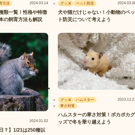
2024.03.14
2024.03.0
育方法
グッズ
ペット防災
種類一覧！性格や特徴
犬や猫だけじゃない！小動物のペッ
本の飼育方法も解説
ト防災について考えよう
2023.12.2
グッズ
ハムスター
寒さ対策
ハムスターの寒さ対策！ポカポカグ
2024.01.02
ッズで冬を乗り越えよう
？】1/21は250種以