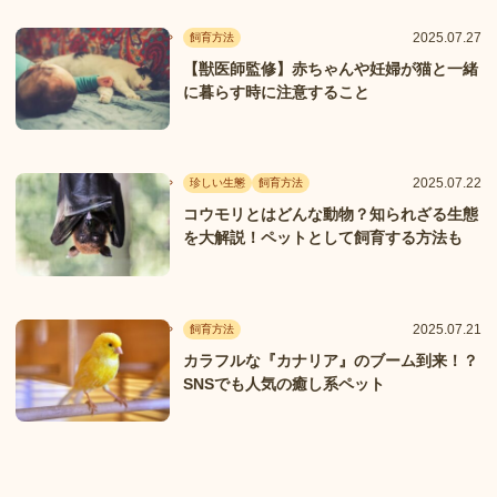
2025.07.27
飼育方法
【獣医師監修】赤ちゃんや妊婦が猫と一緒
に暮らす時に注意すること
2025.07.22
珍しい生態
飼育方法
コウモリとはどんな動物？知られざる生態
を大解説！ペットとして飼育する方法も
2025.07.21
飼育方法
カラフルな『カナリア』のブーム到来！？
SNSでも人気の癒し系ペット