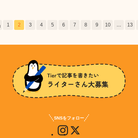
投
1
2
3
4
5
6
7
8
9
10
…
13
稿
の
ペ
ー
ジ
送
り
SNSをフォロー