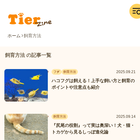
ホーム
飼育方法
飼育方法 の記事一覧
2025.09.21
フグ
飼育方法
ハコフグは飼える！上手な飼い方と飼育の
ポイントや注意点も紹介
2025.09.14
飼育方法
『尻尾の役割』って実は奥深い！犬・猫・
トカゲから見るしっぽ進化論