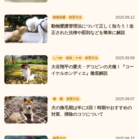
2025.09.12
動物保護
飼育方法
動物愛護管理法について正しく知ろう！改
正された法律や罰則などを簡単に解説
2025.09.09
しつけ
病気・ケガ
飼育方法
大谷翔平の愛犬・デコピンの犬種！『コー
イケルホンディエ』徹底解説
2025.09.07
春
秋
飼育方法
犬の換毛期は年に2回！時期やおすすめの
対策、掃除のコツについて
2025.08.27
飼育方法